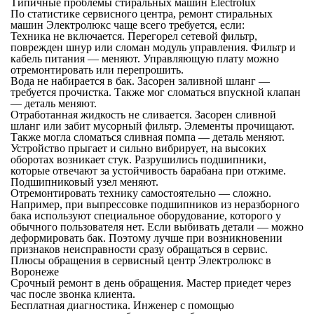
Типичные проблемы стиральных машин Electrolux
По статистике сервисного центра, ремонт стиральных
машин Электролюкс чаще всего требуется, если:
Техника не включается. Перегорел сетевой фильтр,
поврежден шнур или сломан модуль управления. Фильтр и
кабель питания — меняют. Управляющую плату можно
отремонтировать или перепрошить.
Вода не набирается в бак. Засорен заливной шланг —
требуется прочистка. Также мог сломаться впускной клапан
— деталь меняют.
Отработанная жидкость не сливается. Засорен сливной
шланг или забит мусорный фильтр. Элементы прочищают.
Также могла сломаться сливная помпа — деталь меняют.
Устройство прыгает и сильно вибрирует, на высоких
оборотах возникает стук. Разрушились подшипники,
которые отвечают за устойчивость барабана при отжиме.
Подшипниковый узел меняют.
Отремонтировать технику самостоятельно — сложно.
Например, при выпрессовке подшипников из неразборного
бака используют специальное оборудование, которого у
обычного пользователя нет. Если выбивать детали — можно
деформировать бак. Поэтому лучше при возникновении
признаков неисправности сразу обращаться в сервис.
Плюсы обращения в сервисный центр Электролюкс в
Воронеже
Срочный ремонт в день обращения. Мастер приедет через
час после звонка клиента.
Бесплатная диагностика. Инженер с помощью