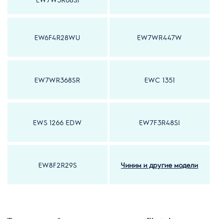
EW6F4R28WU
EW7WR447W
EW7WR368SR
EWC 1351
EWS 1266 EDW
EW7F3R48SI
EW8F2R29S
Чиним и другие модели